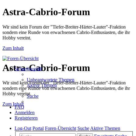
Astra-Cabrio-Forum
Wir sind kein Forum der "Tiefer-Breiter-Härter-Lauter"-Fraktion
sondern eine Runde von erwachsenen Cabrio-Enthusiasten, die ihr
Hobby vereint.
Zum Inhalt
Astra-Cabrio-Forum
Schnellzugriff
Unbeantwortete Themen
Wir sind kein Forum der "Tiefer-Breiter-Härter-Lauter"-Fraktion
Aktive Themen
sondern eine Runde von erwachsenen Cabrio-Enthusiasten, die ihr
Hobby vereint.
Suche
Zum Inhalt
FAQ
Anmelden
Registrieren
Log-Out
Portal
Foren-Übersicht
Suche
Aktive Themen