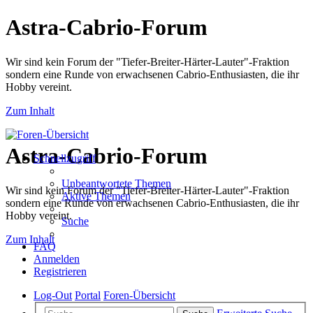
Astra-Cabrio-Forum
Wir sind kein Forum der "Tiefer-Breiter-Härter-Lauter"-Fraktion
sondern eine Runde von erwachsenen Cabrio-Enthusiasten, die ihr
Hobby vereint.
Zum Inhalt
Astra-Cabrio-Forum
Schnellzugriff
Unbeantwortete Themen
Wir sind kein Forum der "Tiefer-Breiter-Härter-Lauter"-Fraktion
Aktive Themen
sondern eine Runde von erwachsenen Cabrio-Enthusiasten, die ihr
Hobby vereint.
Suche
Zum Inhalt
FAQ
Anmelden
Registrieren
Log-Out
Portal
Foren-Übersicht