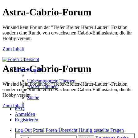
Astra-Cabrio-Forum
Wir sind kein Forum der "Tiefer-Breiter-Härter-Lauter"-Fraktion
sondern eine Runde von erwachsenen Cabrio-Enthusiasten, die ihr
Hobby vereint.
Zum Inhalt
Astra-Cabrio-Forum
Schnellzugriff
Unbeantwortete Themen
Wir sind kein Forum der "Tiefer-Breiter-Härter-Lauter"-Fraktion
Aktive Themen
sondern eine Runde von erwachsenen Cabrio-Enthusiasten, die ihr
Hobby vereint.
Suche
Zum Inhalt
FAQ
Anmelden
Registrieren
Log-Out
Portal
Foren-Übersicht
Häufig gestellte Fragen